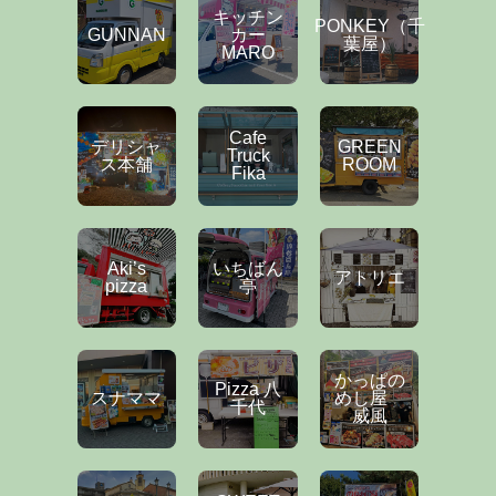
キッチン
PONKEY（千
GUNNAN
カー
葉屋）
MARO
Cafe
デリシャ
GREEN
Truck
ス本舗
ROOM
Fika
Aki’s
いちばん
アトリエ
pizza
亭
かっぱの
Pizza 八
スナママ
めし屋
千代
威風