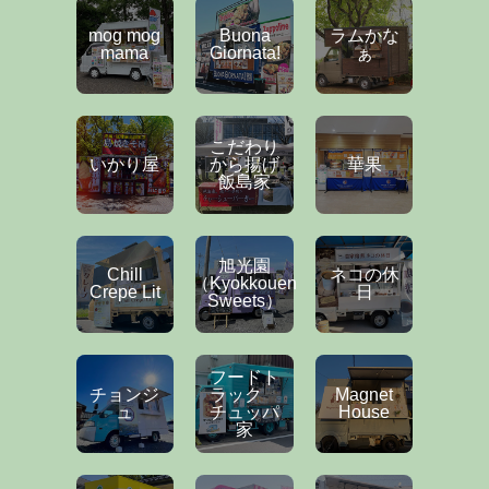
mog mog
Buona
ラムかな
mama
Giornata!
ぁ
こだわり
いかり屋
から揚げ
華果
飯島家
旭光園
Chill
ネコの休
（Kyokkouen
Crepe Lit
日
Sweets）
フードト
チョンジ
ラック
Magnet
ュ
チュッパ
House
家