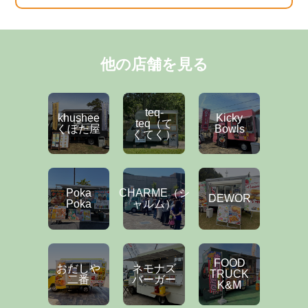
他の店舗を見る
teq-
khushee
Kicky
teq（て
くぼた屋
Bowls
くてく）
Poka
CHARME（シ
DEWOR
Poka
ャルム）
FOOD
おだしや
ネモナズ
TRUCK
二番
バーガー
K&M