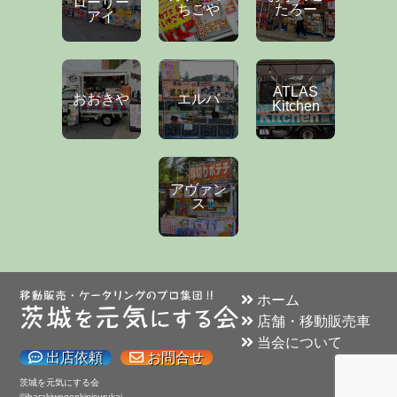
ローリー
ちごや
たろー
アイ
ATLAS
おおきや
エルバ
Kitchen
アヴァン
ス
ホーム
店舗・移動販売車
当会について
出店依頼
お問合せ
茨城を元気にする会
©ibarakiwogenkinisurukai