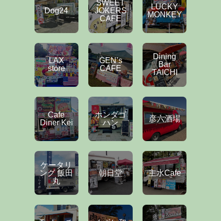
SWEET
LUCKY
Dog24
JOKERS
MONKEY
CAFE
Dining
LAX
GEN’s
Bar
store
CAFE
TAICHI
Cafe
ホンダゴ
彦六酒場
Diner Kei
ハン
ケータリ
ング 飯田
朝日堂
主水Cafe
丸