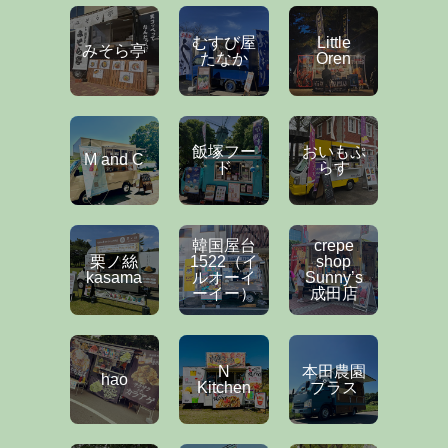
むすび屋
Little
みそら亭
たなか
Oren
飯塚フー
おいもぷ
M and C
ド
らす
韓国屋台
crepe
栗ノ絲
1522（イ
shop
kasama
ルオーイ
Sunny’s
ーイー）
成田店
N
本田農園
hao
Kitchen
プラス