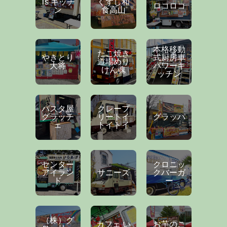
Ts キッチ
くずし和
ロコロコ
ン
食高山
本格移動
たこ焼き
やきとり
式厨房車
道場めり
大将
パワーキ
けん魂
ッチン
パスタ屋
クレープ
グラッチ
リートイ
グラッパ
ェ
トイトイ
センター
クロニッ
アイラン
サニーズ
クバーガ
ド
ー
（株）グ
カフェ い
お芋のこ