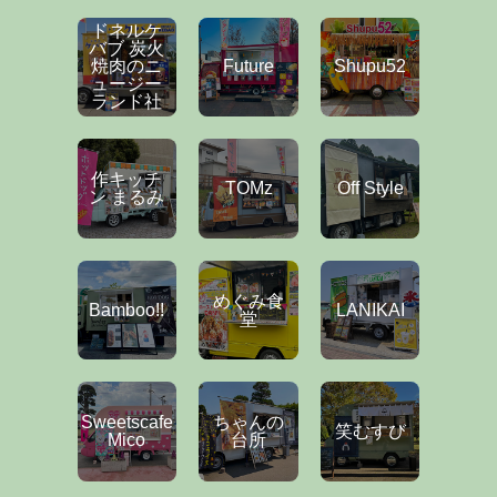
ドネルケ
バブ 炭火
焼肉のニ
Future
Shupu52
ュージー
ランド社
作キッチ
TOMz
Off Style
ン まるみ
めぐみ食
Bamboo!!
LANIKAI
堂
Sweetscafe
ちゃんの
笑むすび
Mico
台所